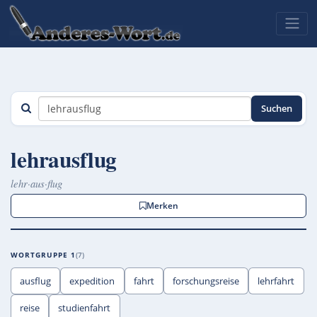
Suchen
lehrausflug
lehr·aus·flug
Merken
WORTGRUPPE 1
7
ausflug
expedition
fahrt
forschungsreise
lehrfahrt
reise
studienfahrt