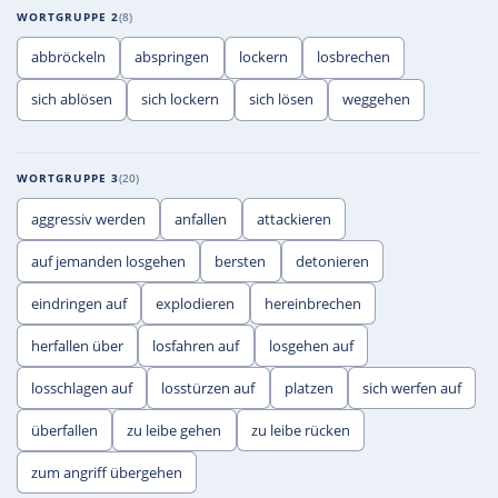
WORTGRUPPE 2
8
abbröckeln
abspringen
lockern
losbrechen
sich ablösen
sich lockern
sich lösen
weggehen
WORTGRUPPE 3
20
aggressiv werden
anfallen
attackieren
auf jemanden losgehen
bersten
detonieren
eindringen auf
explodieren
hereinbrechen
herfallen über
losfahren auf
losgehen auf
losschlagen auf
losstürzen auf
platzen
sich werfen auf
überfallen
zu leibe gehen
zu leibe rücken
zum angriff übergehen