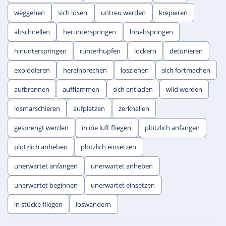
weggehen
sich lösen
untreu werden
krepieren
abschnellen
herunterspringen
hinabspringen
hinunterspringen
runterhupfen
lockern
detonieren
explodieren
hereinbrechen
losziehen
sich fortmachen
aufbrennen
aufflammen
sich entladen
wild werden
losmarschieren
aufplatzen
zerknallen
gesprengt werden
in die luft fliegen
plötzlich anfangen
plötzlich anheben
plötzlich einsetzen
unerwartet anfangen
unerwartet anheben
unerwartet beginnen
unerwartet einsetzen
in stücke fliegen
loswandern