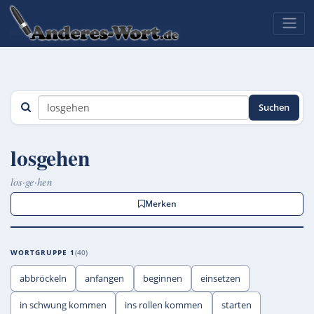
Suchen
losgehen
los·ge·hen
Merken
WORTGRUPPE 1
40
abbröckeln
anfangen
beginnen
einsetzen
in schwung kommen
ins rollen kommen
starten