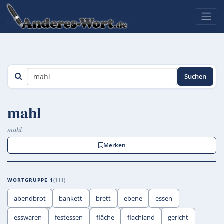
Suchen
mahl
mahl
Merken
WORTGRUPPE 1
111
abendbrot
bankett
brett
ebene
essen
esswaren
festessen
fläche
flachland
gericht