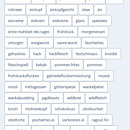
rühreier
eintopf
eintopfgericht
stew
eis
eiscreme
eiskrem
eiskreme
glace
speiseeis
erste mahlzeit des tages
frühstück
morgenessen
zmorgen
essigwurst
saure wurst
faschiertes
gehacktes
hack
hackfleisch
festschmaus
knödel
fleischspieß
kebab
pommes frites
pommes
frühstücksflocken
getreideflockenmischung
müesli
müsli
mittagessen
götterspeise
wackelpeter
wackelpudding
jagdbeute
wildbret
wildfleisch
lunch
mohrenkopf
schokokuss
obstkuchen
obsttorte
pochiertes ei
verlorenes ei
ragout fin