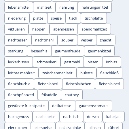
lebensmittel
mahlzeit
nahrung
nahrungsmittel
niederung
platte
speise
tisch
tischplatte
viktualien
happen
abendessen
abendmahlzeit
nachtessen
nachtmahl
souper
vesper
znacht
stärkung
besäufnis
gaumenfreude
gaumenkitzel
leckerbissen
schmankerl
gastmahl
bissen
imbiss
leichte mahlzeit
zwischenmahlzeit
bulette
fleischkloß
fleischküchle
fleischlaberl
fleischlaibchen
fleischlaiberl
fleischpflanzerl
frikadelle
chutney
gewürzte fruchtpaste
delikatesse
gaumenschmaus
hochgenuss
nachspeise
nachtisch
dorsch
kabeljau
eierkuchen
eierspeise
palatschinke
plinsen
rührei