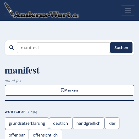
Suchen
manifest
ma·ni·fest
Merken
WORTGRUPPE 1
6
grundsatzerklärung
deutlich
handgreiflich
klar
offenbar
offensichtlich