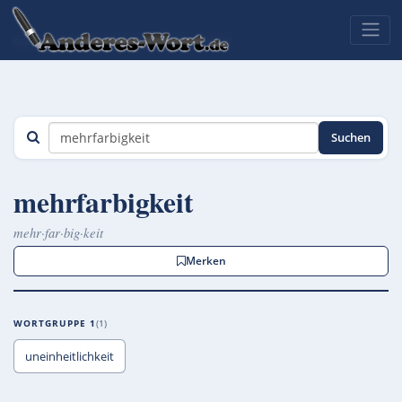
Suchen
mehrfarbigkeit
mehr·far·big·keit
Merken
WORTGRUPPE 1
1
uneinheitlichkeit