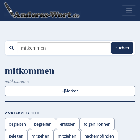
Suchen
mitkommen
mit·kom·men
Merken
WORTGRUPPE 1
14
begleiten
begreifen
erfassen
folgen können
geleiten
mitgehen
mitziehen
nachempfinden