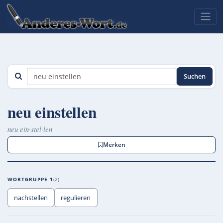
Suchen
neu einstellen
neu ein·stel·len
Merken
WORTGRUPPE 1
2
nachstellen
regulieren