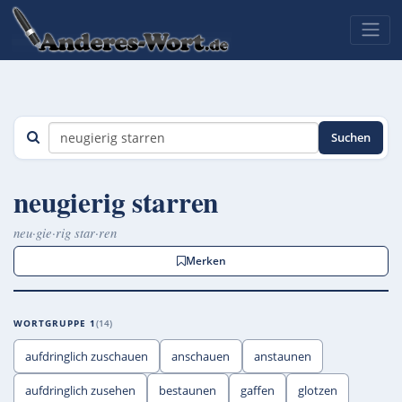
Suchen
neugierig starren
neu·gie·rig star·ren
Merken
WORTGRUPPE 1
14
aufdringlich zuschauen
anschauen
anstaunen
aufdringlich zusehen
bestaunen
gaffen
glotzen