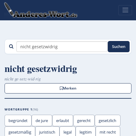
Suchen
nicht gesetzwidrig
nicht ge·setz·wid·rig
Merken
WORTGRUPPE 1
16
begründet
de jure
erlaubt
gerecht
gesetzlich
gesetzmäßig
juristisch
legal
legitim
mit recht