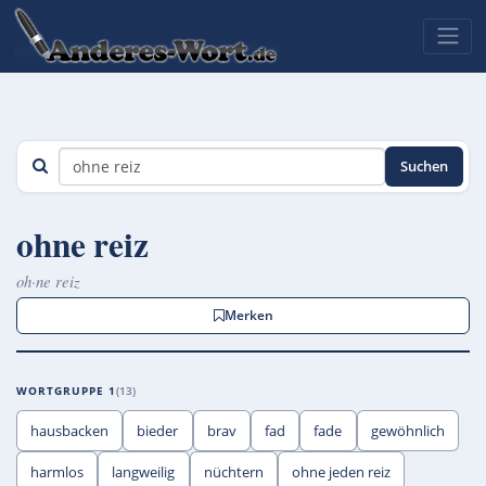
Suchen
ohne reiz
oh·ne reiz
Merken
WORTGRUPPE 1
13
hausbacken
bieder
brav
fad
fade
gewöhnlich
harmlos
langweilig
nüchtern
ohne jeden reiz