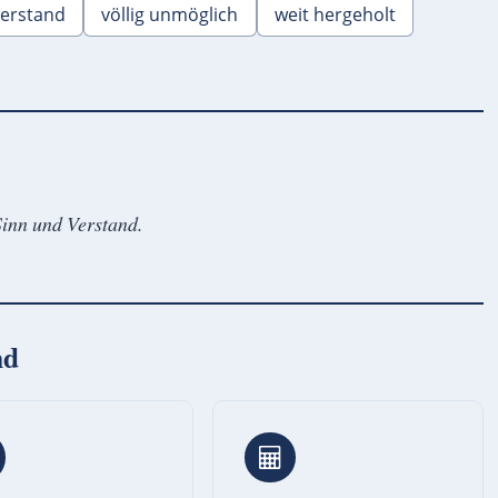
verstand
völlig unmöglich
weit hergeholt
Sinn und Verstand.
nd