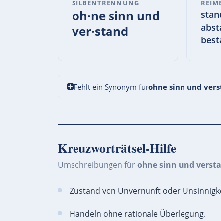
SILBENTRENNUNG
REIM
oh·ne sinn und
stan
abst
ver·stand
best
Fehlt ein Synonym für
ohne sinn und vers
Kreuzworträtsel-Hilfe
Umschreibungen für
ohne sinn und verst
Zustand von Unvernunft oder Unsinnigke
Handeln ohne rationale Überlegung.