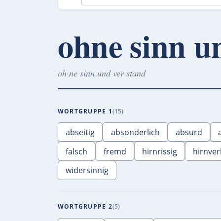
ohne sinn u
oh·ne sinn und ver·stand
WORTGRUPPE 1
15
abseitig
absonderlich
absurd
falsch
fremd
hirnrissig
hirnve
widersinnig
WORTGRUPPE 2
5