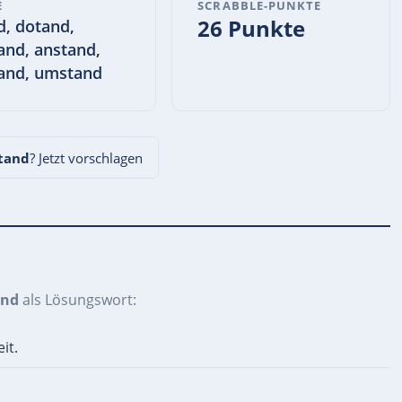
E
SCRABBLE-PUNKTE
26 Punkte
d, dotand,
and, anstand,
and, umstand
tand
? Jetzt vorschlagen
and
als Lösungswort:
it.