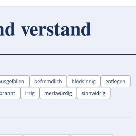
nd verstand
ausgefallen
befremdlich
blödsinnig
entlegen
rbrannt
irrig
merkwürdig
sinnwidrig