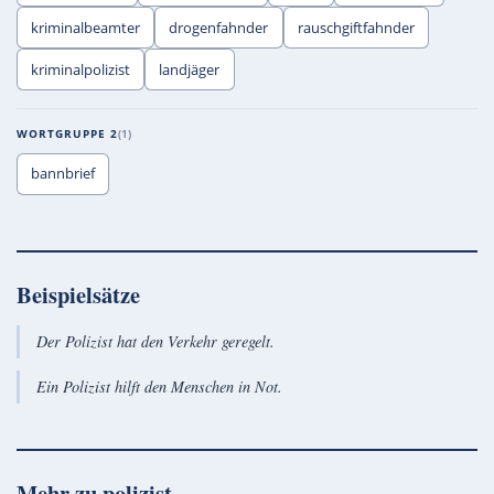
kriminalbeamter
drogenfahnder
rauschgiftfahnder
kriminalpolizist
landjäger
WORTGRUPPE 2
1
bannbrief
Beispielsätze
Der Polizist hat den Verkehr geregelt.
Ein Polizist hilft den Menschen in Not.
Mehr zu
polizist