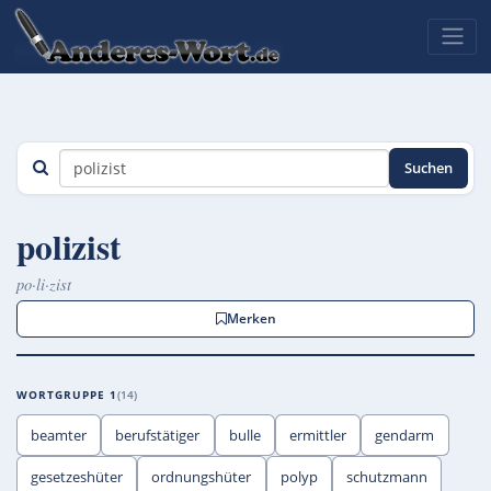
Suchen
polizist
po·li·zist
Merken
WORTGRUPPE 1
14
beamter
berufstätiger
bulle
ermittler
gendarm
gesetzeshüter
ordnungshüter
polyp
schutzmann