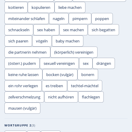
koitieren
kopulieren
liebe machen
miteinander schlafen
nageln
pimpern
poppen
schnackseln
sex haben
sex machen
sich begatten
sich paaren
vögeln
baby machen
die partnerin nehmen
(körperlich) vereinigen
(österr.) pudern
sexuell vereinigen
sex
drängen
keine ruhe lassen
bocken (vulgär)
bonern
ein rohr verlegen
es treiben
techtel-mächtel
zellverschmelzung
nicht aufhören
flachlegen
mausen (vulgär)
WORTGRUPPE 2
3