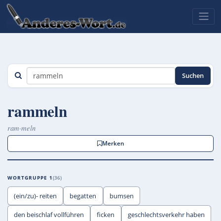
Suchen
rammeln
ram·meln
Merken
WORTGRUPPE 1
36
(ein/zu)- reiten
begatten
bumsen
den beischlaf vollführen
ficken
geschlechtsverkehr haben