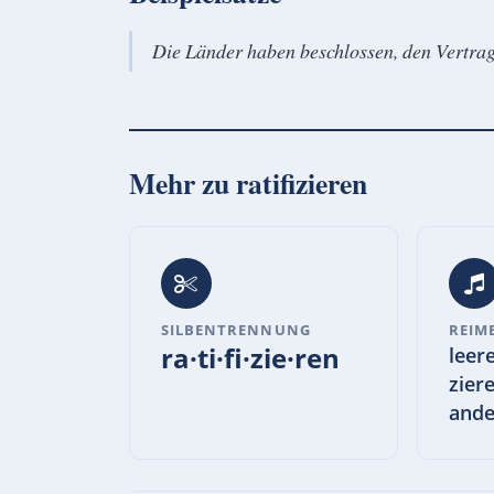
Die Länder haben beschlossen, den Vertrag 
Mehr zu
ratifizieren
SILBENTRENNUNG
REIM
ra·ti·fi·zie·ren
leer
zier
ande