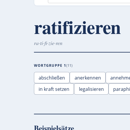
ratifizieren
ra·ti·fi·zie·ren
WORTGRUPPE 1
11
abschließen
anerkennen
annehm
in kraft setzen
legalisieren
paraph
Beispielsätze