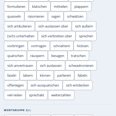
formulieren
klatschen
mitteilen
plappern
quasseln
räsonieren
sagen
schwätzen
sich artikulieren
sich auslassen über
sich äußern
(sich) unterhalten
sich verbreiten über
sprechen
vorbringen
vortragen
schnattern
hicksen
quatschen
räuspern
besagen
tratschen
sich anvertrauen
sich auslassen
schwadronieren
faseln
labern
klonen
parlieren
fabeln
offenlegen
sich ausquatschen
sich entdecken
viel reden
sprechakt
weiterzählen
WORTGRUPPE 2
6