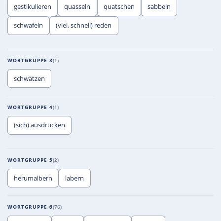
gestikulieren
quasseln
quatschen
sabbeln
schwafeln
(viel, schnell) reden
WORTGRUPPE 3
1
schwätzen
WORTGRUPPE 4
1
(sich) ausdrücken
WORTGRUPPE 5
2
herumalbern
labern
WORTGRUPPE 6
76