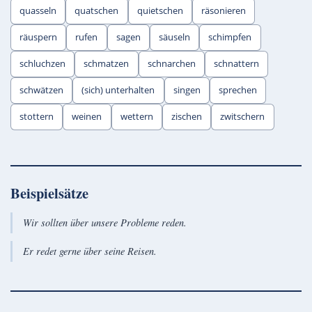
quasseln
quatschen
quietschen
räsonieren
räuspern
rufen
sagen
säuseln
schimpfen
schluchzen
schmatzen
schnarchen
schnattern
schwätzen
(sich) unterhalten
singen
sprechen
stottern
weinen
wettern
zischen
zwitschern
Beispielsätze
Wir sollten über unsere Probleme reden.
Er redet gerne über seine Reisen.