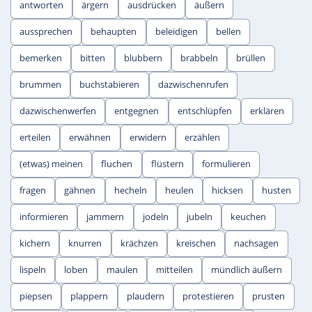
antworten
ärgern
ausdrücken
äußern
aussprechen
behaupten
beleidigen
bellen
bemerken
bitten
blubbern
brabbeln
brüllen
brummen
buchstabieren
dazwischenrufen
dazwischenwerfen
entgegnen
entschlüpfen
erklären
erteilen
erwähnen
erwidern
erzählen
(etwas) meinen
fluchen
flüstern
formulieren
fragen
gähnen
hecheln
heulen
hicksen
husten
informieren
jammern
jodeln
jubeln
keuchen
kichern
knurren
krächzen
kreischen
nachsagen
lispeln
loben
maulen
mitteilen
mündlich äußern
piepsen
plappern
plaudern
protestieren
prusten