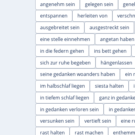
angenehm sein
gelegen sein
gene
entspannen
herleiten von
versch
ausgebreitet sein
ausgestreckt sein
eine stelle einnehmen
angetan haben
in die federn gehen
ins bett gehen
sich zur ruhe begeben
hängenlassen
seine gedanken woanders haben
ein 
im halbschlaf liegen
siesta halten
in tiefem schlaf liegen
ganz in gedanke
in gedanken verloren sein
in gedanken
versunken sein
vertieft sein
eine 
rast halten
rast machen
enthemm