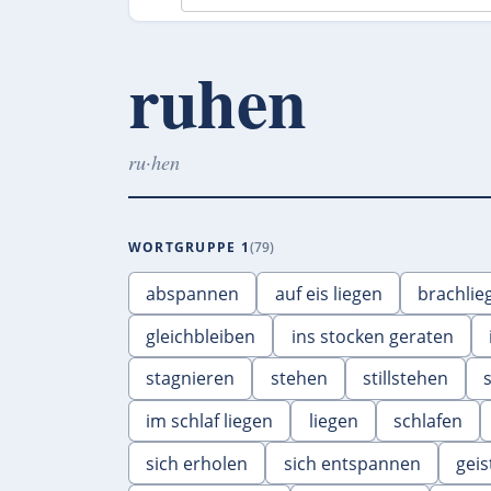
ruhen
ru·hen
WORTGRUPPE 1
79
abspannen
auf eis liegen
brachlie
gleichbleiben
ins stocken geraten
stagnieren
stehen
stillstehen
im schlaf liegen
liegen
schlafen
sich erholen
sich entspannen
gei