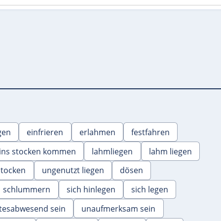
gen
einfrieren
erlahmen
festfahren
ins stocken kommen
lahmliegen
lahm liegen
stocken
ungenutzt liegen
dösen
schlummern
sich hinlegen
sich legen
stesabwesend sein
unaufmerksam sein