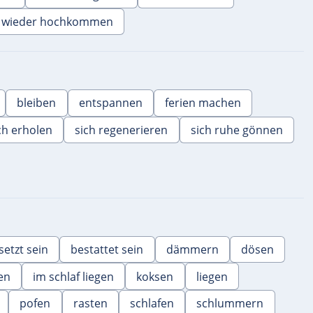
wieder hochkommen
bleiben
entspannen
ferien machen
ch erholen
sich regenerieren
sich ruhe gönnen
setzt sein
bestattet sein
dämmern
dösen
en
im schlaf liegen
koksen
liegen
pofen
rasten
schlafen
schlummern