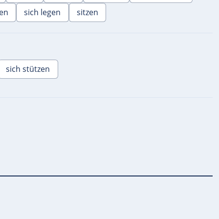
gen
sich legen
sitzen
sich stützen