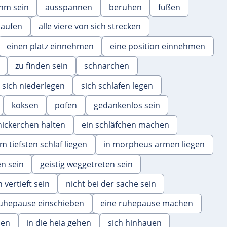
hm sein
ausspannen
beruhen
fußen
naufen
alle viere von sich strecken
einen platz einnehmen
eine position einnehmen
zu finden sein
schnarchen
sich niederlegen
sich schlafen legen
koksen
pofen
gedankenlos sein
nickerchen halten
ein schläfchen machen
im tiefsten schlaf liegen
in morpheus armen liegen
n sein
geistig weggetreten sein
 vertieft sein
nicht bei der sache sein
ruhepause einschieben
eine ruhepause machen
en
in die heia gehen
sich hinhauen