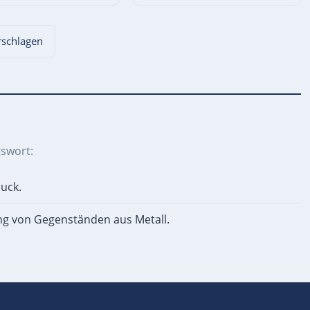
orschlagen
swort:
uck.
ng von Gegenständen aus Metall.