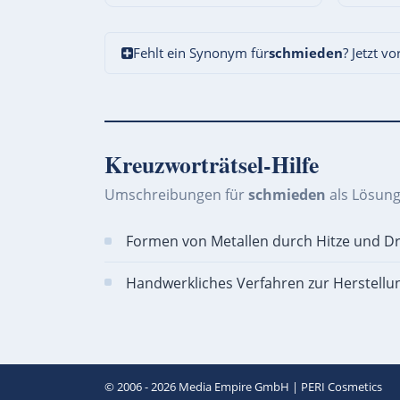
Fehlt ein Synonym für
schmieden
? Jetzt v
Kreuzworträtsel-Hilfe
Umschreibungen für
schmieden
als Lösung
Formen von Metallen durch Hitze und Dr
Handwerkliches Verfahren zur Herstellu
© 2006 - 2026
Media Empire GmbH
|
PERI Cosmetics