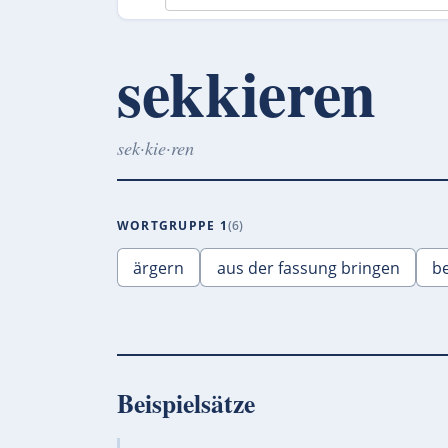
sekkieren
sek·kie·ren
WORTGRUPPE 1
6
ärgern
aus der fassung bringen
be
Beispielsätze