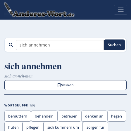
Suchen
sich annehmen
sich an·neh·men
Merken
WORTGRUPPE 1
9
bemuttern
behandeln
betreuen
denken an
hegen
hüten
pflegen
sich kümmern um
sorgen für