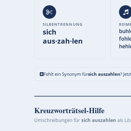
SILBENTRENNUNG
REIM
sich
buhl
fohl
aus·zah·len
hehl
Fehlt ein Synonym für
sich auszahlen
? Jet
Kreuzworträtsel-Hilfe
Umschreibungen für
sich auszahlen
als Lö