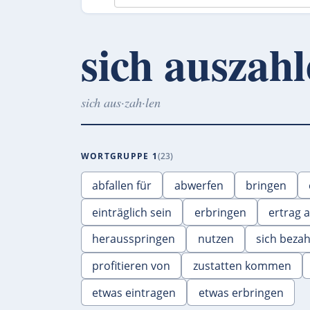
sich auszah
sich aus·zah·len
WORTGRUPPE 1
23
abfallen für
abwerfen
bringen
einträglich sein
erbringen
ertrag 
herausspringen
nutzen
sich beza
profitieren von
zustatten kommen
etwas eintragen
etwas erbringen