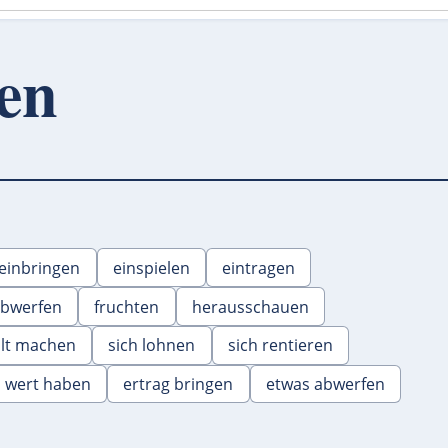
len
einbringen
einspielen
eintragen
abwerfen
fruchten
herausschauen
hlt machen
sich lohnen
sich rentieren
wert haben
ertrag bringen
etwas abwerfen