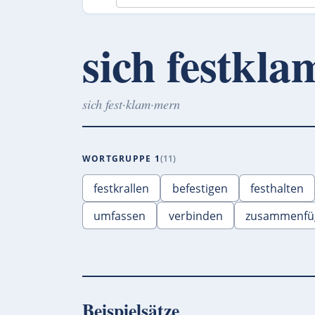
sich festkl
sich fest·klam·mern
WORTGRUPPE 1
11
festkrallen
befestigen
festhalten
umfassen
verbinden
zusammenfü
Beispielsätze