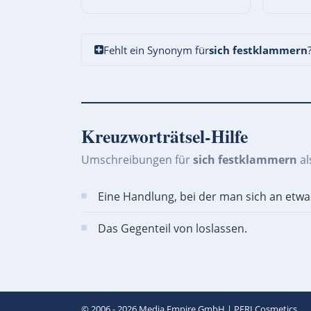
Fehlt ein Synonym für
sich festklammern
Kreuzworträtsel-Hilfe
Umschreibungen für
sich festklammern
al
Eine Handlung, bei der man sich an etw
Das Gegenteil von loslassen.
© 2006 - 2026
Media Empire GmbH
|
PERI Cosmetics