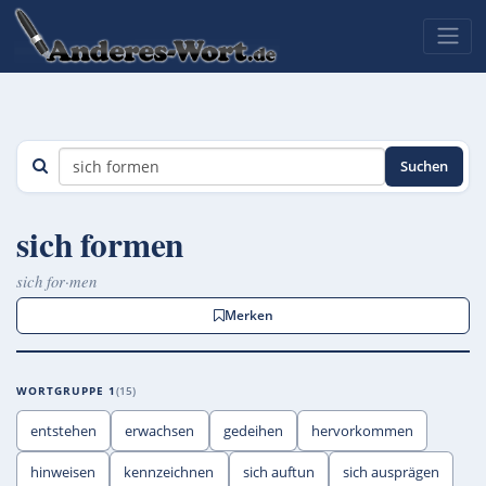
Suchen
sich formen
sich for·men
Merken
WORTGRUPPE 1
15
entstehen
erwachsen
gedeihen
hervorkommen
hinweisen
kennzeichnen
sich auftun
sich ausprägen