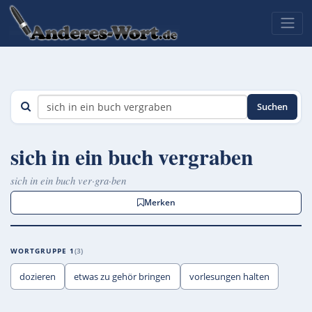
Suchen
sich in ein buch vergraben
sich in ein buch ver·gra·ben
Merken
WORTGRUPPE 1
3
dozieren
etwas zu gehör bringen
vorlesungen halten