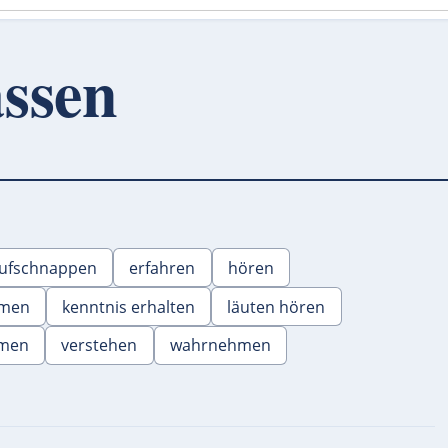
assen
ufschnappen
erfahren
hören
mmen
kenntnis erhalten
läuten hören
men
verstehen
wahrnehmen