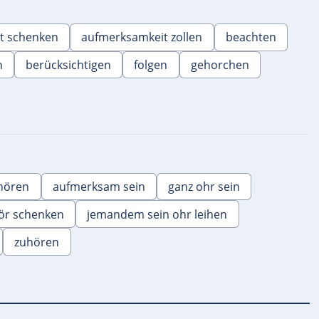
t schenken
aufmerksamkeit zollen
beachten
n
berücksichtigen
folgen
gehorchen
hören
aufmerksam sein
ganz ohr sein
ör schenken
jemandem sein ohr leihen
zuhören