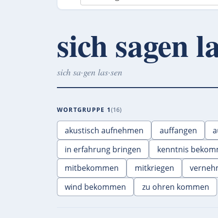
sich sagen l
sich sa·gen las·sen
WORTGRUPPE 1
16
akustisch aufnehmen
auffangen
a
in erfahrung bringen
kenntnis beko
mitbekommen
mitkriegen
verneh
wind bekommen
zu ohren kommen