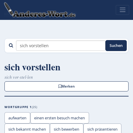
Suchen
sich vorstellen
sich vor·stel·len
Merken
WORTGRUPPE 1
25
aufwarten
einen ersten besuch machen
sich bekannt machen
sich bewerben
sich präsentieren