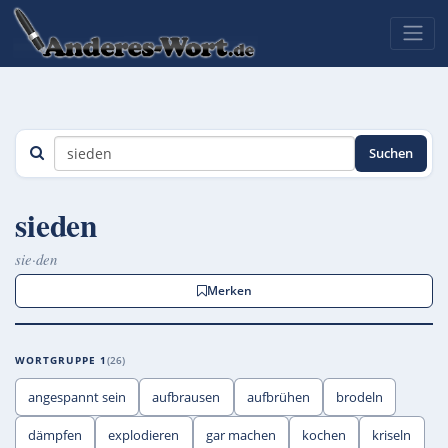
Suchen
sieden
sie·den
Merken
WORTGRUPPE 1
26
angespannt sein
aufbrausen
aufbrühen
brodeln
dämpfen
explodieren
gar machen
kochen
kriseln