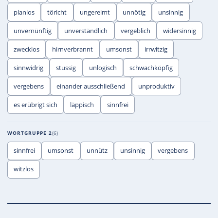
planlos
töricht
ungereimt
unnötig
unsinnig
unvernünftig
unverständlich
vergeblich
widersinnig
zwecklos
hirnverbrannt
umsonst
irrwitzig
sinnwidrig
stussig
unlogisch
schwachköpfig
vergebens
einander ausschließend
unproduktiv
es erübrigt sich
läppisch
sinnfrei
WORTGRUPPE 2
6
sinnfrei
umsonst
unnütz
unsinnig
vergebens
witzlos