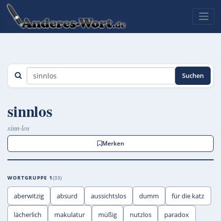
Suchen
sinnlos
sinn·los
Merken
WORTGRUPPE 1
33
aberwitzig
absurd
aussichtslos
dumm
für die katz
lächerlich
makulatur
müßig
nutzlos
paradox