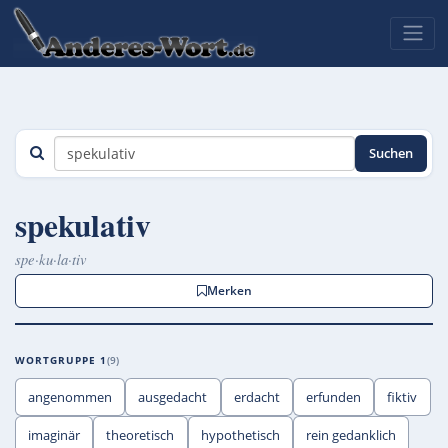
Suchen
spekulativ
spe·ku·la·tiv
Merken
WORTGRUPPE 1
9
angenommen
ausgedacht
erdacht
erfunden
fiktiv
imaginär
theoretisch
hypothetisch
rein gedanklich