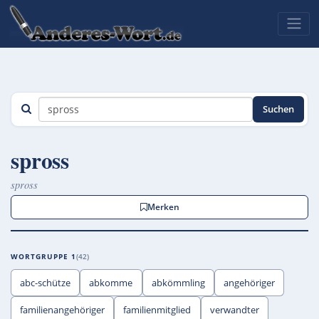
Suchen
spross
spross
Merken
WORTGRUPPE 1
42
abc-schütze
abkomme
abkömmling
angehöriger
familienangehöriger
familienmitglied
verwandter