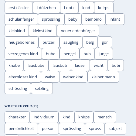
erstklässler
i-dötzchen
i-dotz
kind
knirps
schulanfänger
sprössling
baby
bambino
infant
kleinkind
kleinstkind
neuer erdenbürger
neugeborenes
putzerl
säugling
balg
gör
verzogenes kind
bube
bengel
bub
junge
knabe
lausbube
lausbub
lauser
wicht
bubi
elternloses kind
waise
waisenkind
kleiner mann
schössling
setzling
WORTGRUPPE 2
11
charakter
individuum
kind
knirps
mensch
persönlichkeit
person
sprössling
spross
subjekt