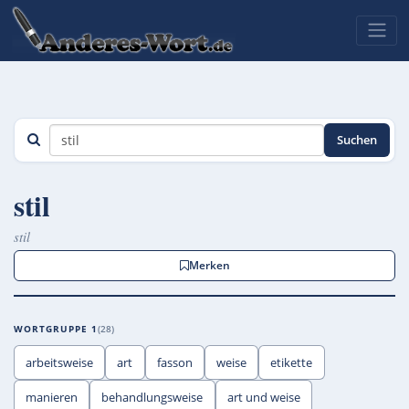
Suchen
stil
stil
Merken
WORTGRUPPE 1
28
arbeitsweise
art
fasson
weise
etikette
manieren
behandlungsweise
art und weise