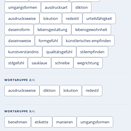
umgangsformen
ausdrucksart
diktion
ausdrucksweise
lokution
redestil
urteilsfähigkeit
daseinsform
lebensgestaltung
lebensgewohnheit
daseinsweise
formgefühl
künstlerisches empfinden
kunstverständnis
qualitätsgefühl
stilempfinden
stilgefühl
sauklaue
schreibe
wegrichtung
WORTGRUPPE 2
4
ausdrucksweise
diktion
lokution
redestil
WORTGRUPPE 3
4
benehmen
etikette
manieren
umgangsformen