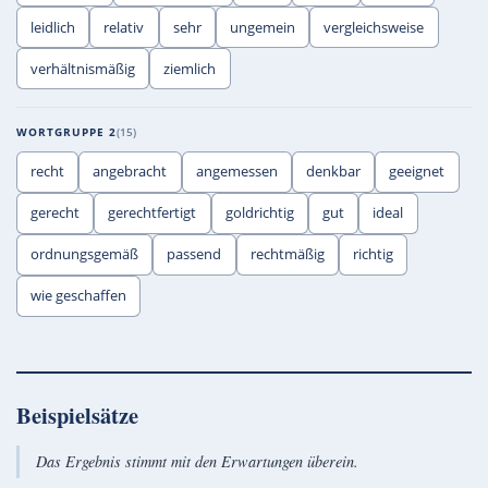
leidlich
relativ
sehr
ungemein
vergleichsweise
verhältnismäßig
ziemlich
WORTGRUPPE 2
15
recht
angebracht
angemessen
denkbar
geeignet
gerecht
gerechtfertigt
goldrichtig
gut
ideal
ordnungsgemäß
passend
rechtmäßig
richtig
wie geschaffen
Beispielsätze
Das Ergebnis stimmt mit den Erwartungen überein.