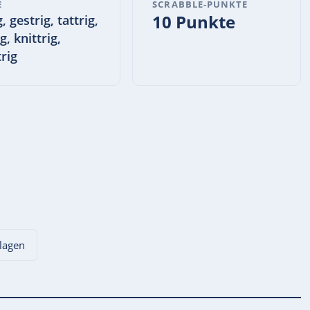
E
SCRABBLE-PUNKTE
10 Punkte
g, gestrig, tattrig,
ig, knittrig,
trig
hlagen