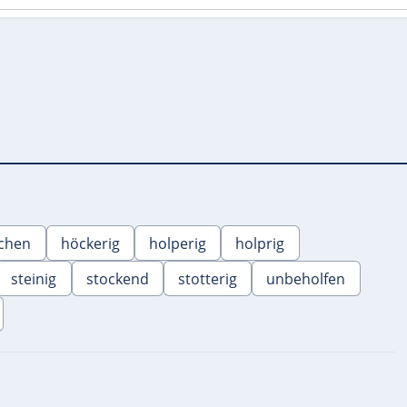
chen
höckerig
holperig
holprig
steinig
stockend
stotterig
unbeholfen