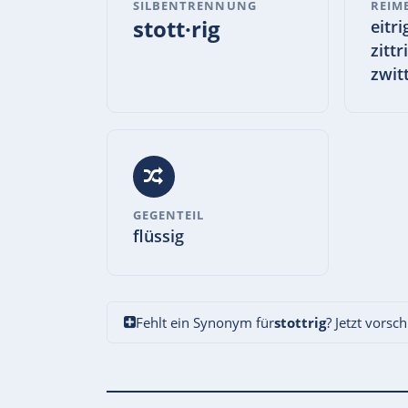
SILBENTRENNUNG
REIM
stott·rig
eitri
zittr
zwit
GEGENTEIL
flüssig
Fehlt ein Synonym für
stottrig
? Jetzt vorsc