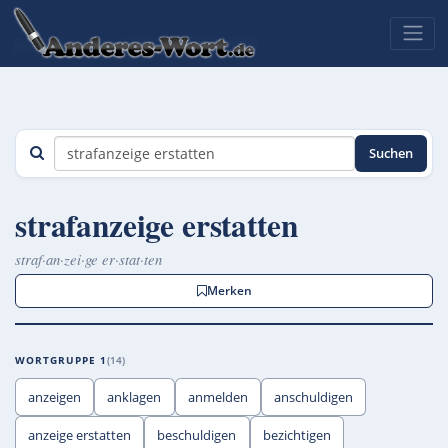
Suchen
strafanzeige erstatten
straf·an·zei·ge er·stat·ten
Merken
WORTGRUPPE 1
14
anzeigen
anklagen
anmelden
anschuldigen
anzeige erstatten
beschuldigen
bezichtigen