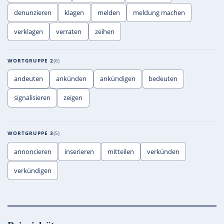
denunzieren
klagen
melden
meldung machen
verklagen
verraten
zeihen
WORTGRUPPE 2
6
andeuten
ankünden
ankündigen
bedeuten
signalisieren
zeigen
WORTGRUPPE 3
5
annoncieren
inserieren
mitteilen
verkünden
verkündigen