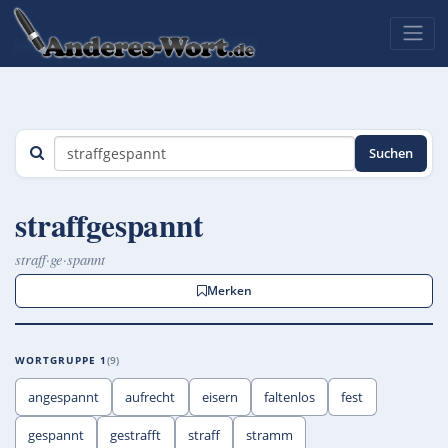
Suchen
straffgespannt
straff·ge·spannt
Merken
WORTGRUPPE 1
9
angespannt
aufrecht
eisern
faltenlos
fest
gespannt
gestrafft
straff
stramm