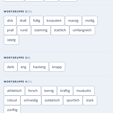
WORTGRUPPE 2
12
dick
drall
füllig
korpulent
massig
mollig
prall
rund
stämmig
stattlich
umfangreich
üppig
WORTGRUPPE 3
4
derb
eng
hauteng
knapp
WORTGRUPPE 4
11
athletisch
forsch
kernig
kräftig
muskulös
robust
schneidig
soldatisch
sportlich
stark
zünftig