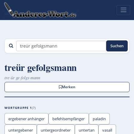
Suchen
treür gefolgsmann
tre·ür ge·folgs·mann
Merken
WORTGRUPPE 1
7
ergebener anhänger
befehlsempfänger
paladin
untergebener
untergeordneter
untertan
vasall