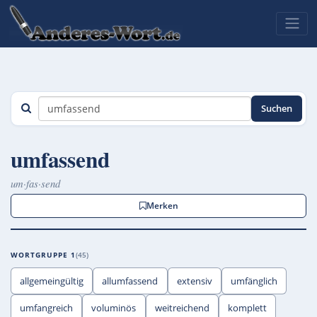
Suchen
umfassend
um·fas·send
Merken
WORTGRUPPE 1
45
allgemeingültig
allumfassend
extensiv
umfänglich
umfangreich
voluminös
weitreichend
komplett