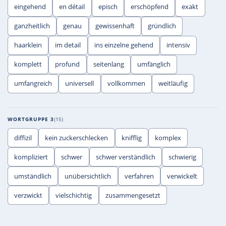
eingehend
en détail
episch
erschöpfend
exakt
ganzheitlich
genau
gewissenhaft
gründlich
haarklein
im detail
ins einzelne gehend
intensiv
komplett
profund
seitenlang
umfänglich
umfangreich
universell
vollkommen
weitläufig
WORTGRUPPE 3
15
diffizil
kein zuckerschlecken
knifflig
komplex
kompliziert
schwer
schwer verständlich
schwierig
umständlich
unübersichtlich
verfahren
verwickelt
verzwickt
vielschichtig
zusammengesetzt