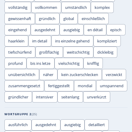
vollständig
vollkommen
umständlich
komplex
gewissenhaft
gründlich
global
einschließlich
eingehend
ausgedehnt
ausgiebig
en détail
episch
haarklein
im detail
ins einzelne gehend
kompliziert
tiefschürfend
großflächig
weitschichtig
dickleibig
profund
bis ins letze
vielschichtig
knifflig
unübersichtlich
näher
kein zuckerschlecken
verzwickt
zusammengesetzt
fertiggestellt
mondial
umspannend
gründlicher
intensiver
seitenlang
unverkürzt
WORTGRUPPE 2
25
ausführlich
ausgedehnt
ausgiebig
detailliert