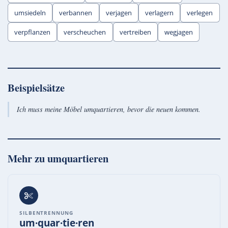
umsiedeln
verbannen
verjagen
verlagern
verlegen
verpflanzen
verscheuchen
vertreiben
wegjagen
Beispielsätze
Ich muss meine Möbel umquartieren, bevor die neuen kommen.
Mehr zu
umquartieren
SILBENTRENNUNG
um·quar·tie·ren