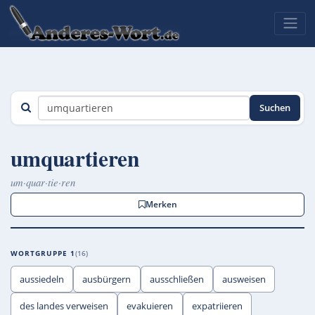
Suchen
umquartieren
um·quar·tie·ren
Merken
WORTGRUPPE 1
16
aussiedeln
ausbürgern
ausschließen
ausweisen
des landes verweisen
evakuieren
expatriieren