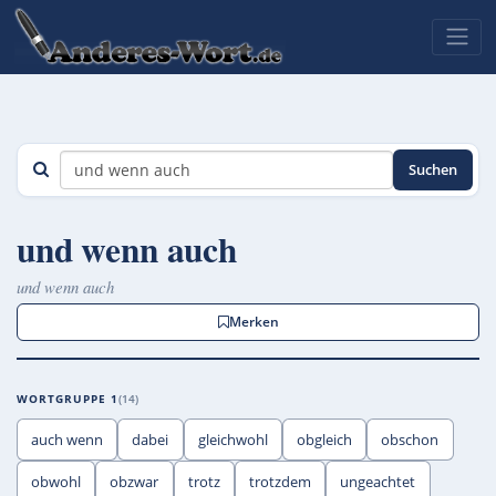
Suchen
und wenn auch
und wenn auch
Merken
WORTGRUPPE 1
14
auch wenn
dabei
gleichwohl
obgleich
obschon
obwohl
obzwar
trotz
trotzdem
ungeachtet