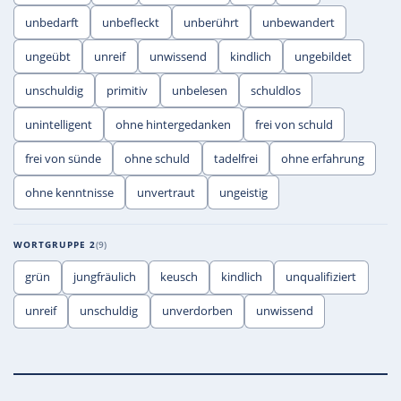
unbedarft
unbefleckt
unberührt
unbewandert
ungeübt
unreif
unwissend
kindlich
ungebildet
unschuldig
primitiv
unbelesen
schuldlos
unintelligent
ohne hintergedanken
frei von schuld
frei von sünde
ohne schuld
tadelfrei
ohne erfahrung
ohne kenntnisse
unvertraut
ungeistig
WORTGRUPPE 2
9
grün
jungfräulich
keusch
kindlich
unqualifiziert
unreif
unschuldig
unverdorben
unwissend