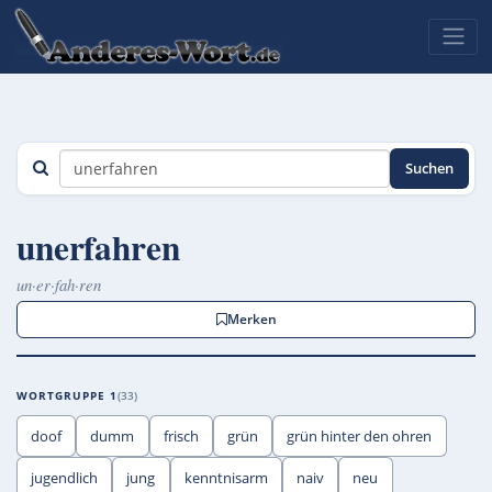
Suchen
unerfahren
un·er·fah·ren
Merken
WORTGRUPPE 1
33
doof
dumm
frisch
grün
grün hinter den ohren
jugendlich
jung
kenntnisarm
naiv
neu