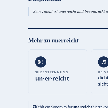
Sein Talent ist unerreicht und beeindruckt a
Mehr zu
unerreicht
SILBENTRENNUNG
REIM
un·er·reicht
dicht
sicht
Fehlt ein Synonym für
unerreicht
? Jetzt v