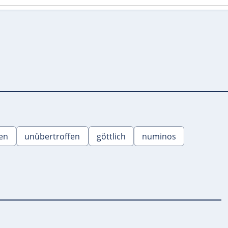
en
unübertroffen
göttlich
numinos