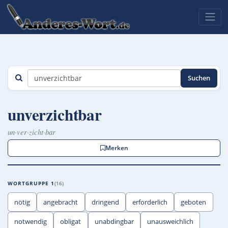
Suchen
unverzichtbar
un·ver·zicht·bar
Merken
WORTGRUPPE 1
16
nötig
angebracht
dringend
erforderlich
geboten
notwendig
obligat
unabdingbar
unausweichlich