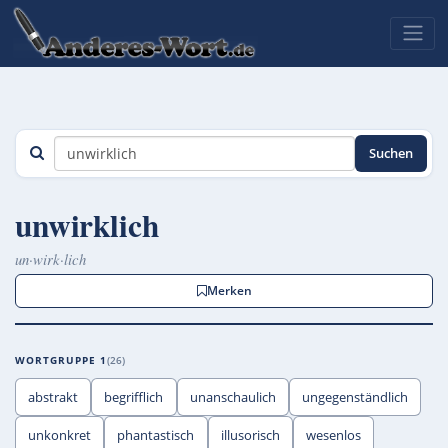
Suchen
unwirklich
un·wirk·lich
Merken
WORTGRUPPE 1
26
abstrakt
begrifflich
unanschaulich
ungegenständlich
unkonkret
phantastisch
illusorisch
wesenlos