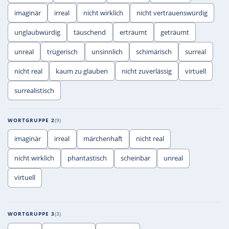
imaginär
irreal
nicht wirklich
nicht vertrauenswürdig
unglaubwürdig
täuschend
erträumt
geträumt
unreal
trügerisch
unsinnlich
schimärisch
surreal
nicht real
kaum zu glauben
nicht zuverlässig
virtuell
surrealistisch
WORTGRUPPE 2
9
imaginär
irreal
märchenhaft
nicht real
nicht wirklich
phantastisch
scheinbar
unreal
virtuell
WORTGRUPPE 3
3