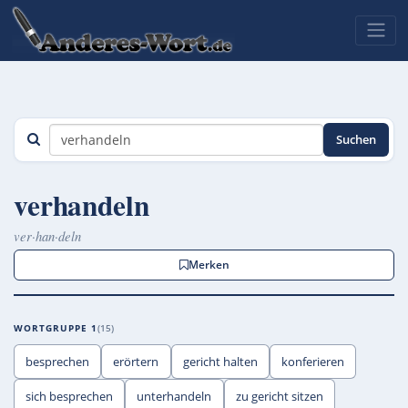
Suchen
verhandeln
ver·han·deln
Merken
WORTGRUPPE 1
15
besprechen
erörtern
gericht halten
konferieren
sich besprechen
unterhandeln
zu gericht sitzen