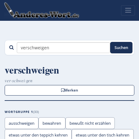
Suchen
verschweigen
ver·schwei·gen
Merken
WORTGRUPPE 1
33
ausschweigen
bewahren
bewußt nicht erzählen
etwas unter den teppich kehren
etwas unter den tisch kehren