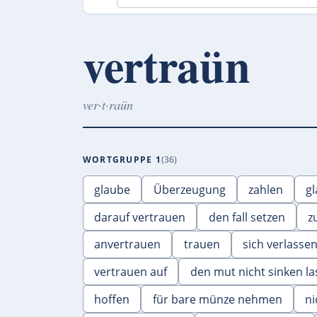
vertraün
ver·t·raün
WORTGRUPPE 1
36
glaube
Überzeugung
zahlen
g
darauf vertrauen
den fall setzen
z
anvertrauen
trauen
sich verlasse
vertrauen auf
den mut nicht sinken l
hoffen
für bare münze nehmen
ni