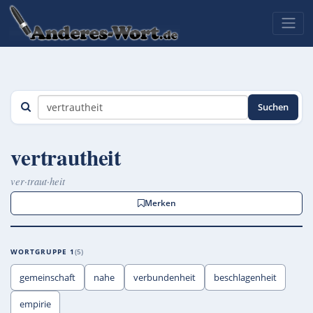
Suchen
vertrautheit
ver·traut·heit
Merken
WORTGRUPPE 1
5
gemeinschaft
nahe
verbundenheit
beschlagenheit
empirie