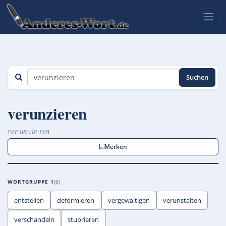
Suchen
verunzieren
ver·un·zie·ren
Merken
WORTGRUPPE 1
6
entstellen
deformieren
vergewaltigen
verunstalten
verschandeln
stuprieren