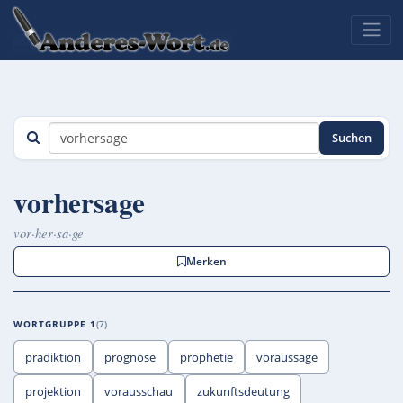
Suchen
vorhersage
vor·her·sa·ge
Merken
WORTGRUPPE 1
7
prädiktion
prognose
prophetie
voraussage
projektion
vorausschau
zukunftsdeutung