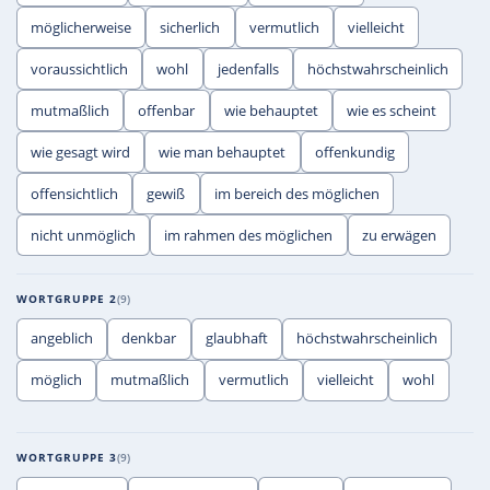
möglicherweise
sicherlich
vermutlich
vielleicht
voraussichtlich
wohl
jedenfalls
höchstwahrscheinlich
mutmaßlich
offenbar
wie behauptet
wie es scheint
wie gesagt wird
wie man behauptet
offenkundig
offensichtlich
gewiß
im bereich des möglichen
nicht unmöglich
im rahmen des möglichen
zu erwägen
WORTGRUPPE 2
9
angeblich
denkbar
glaubhaft
höchstwahrscheinlich
möglich
mutmaßlich
vermutlich
vielleicht
wohl
WORTGRUPPE 3
9