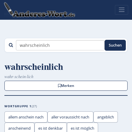
Suchen
wahrscheinlich
wahr·schein·lich
Merken
WORTGRUPPE 1
27
allem anschein nach
aller voraussicht nach
angeblich
anscheinend
es ist denkbar
es ist möglich