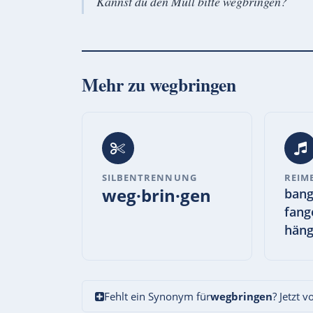
Kannst du den Müll bitte wegbringen?
Mehr zu
wegbringen
SILBENTRENNUNG
REIM
weg·brin·gen
bang
fang
häng
Fehlt ein Synonym für
wegbringen
? Jetzt 