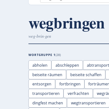
wegbringen
weg·brin·gen
WORTGRUPPE 1
28
abholen
abschleppen
abtransport
beiseite räumen
beiseite schaffen
entsorgen
fortbringen
forträume
transportieren
verfrachten
wegrä
dingfest machen
wegtransportieren