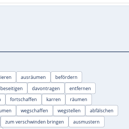
ieren
ausräumen
befördern
beseitigen
davontragen
entfernen
n
fortschaffen
karren
räumen
umen
wegschaffen
wegstellen
abfälschen
zum verschwinden bringen
ausmustern